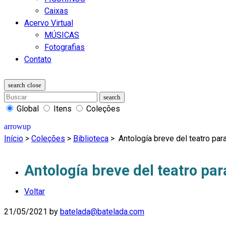
Caixas
Acervo Virtual
MÚSICAS
Fotografias
Contato
Global
Itens
Coleções
Início
>
Coleções
>
Biblioteca
>
Antología breve del teatro para
Antología breve del teatro para
Voltar
21/05/2021
by
batelada@batelada.com