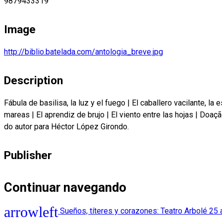
9879433319
Image
http://biblio.batelada.com/antologia_breve.jpg
Description
Fábula de basilisa, la luz y el fuego
|
El caballero vacilante, la 
mareas
|
El aprendiz de brujo
|
El viento entre las hojas
|
Doaçã
do autor para Héctor López Girondo.
Publisher
Continuar navegando
Sueños, títeres y corazones: Teatro Arbolé 2