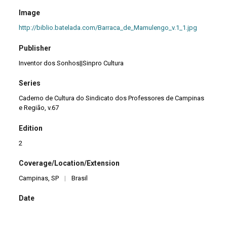
Image
http://biblio.batelada.com/Barraca_de_Mamulengo_v.1_1.jpg
Publisher
Inventor dos Sonhos||Sinpro Cultura
Series
Caderno de Cultura do Sindicato dos Professores de Campinas
e Região, v.67
Edition
2
Coverage/Location/Extension
Campinas, SP
|
Brasil
Date
2007