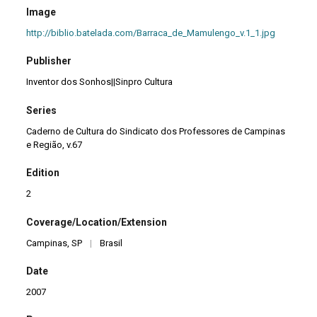
Image
http://biblio.batelada.com/Barraca_de_Mamulengo_v.1_1.jpg
Publisher
Inventor dos Sonhos||Sinpro Cultura
Series
Caderno de Cultura do Sindicato dos Professores de Campinas
e Região, v.67
Edition
2
Coverage/Location/Extension
Campinas, SP
|
Brasil
Date
2007