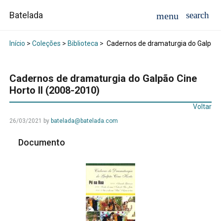
Batelada
Início
>
Coleções
>
Biblioteca
>
Cadernos de dramaturgia do Galpão C
Cadernos de dramaturgia do Galpão Cine
Horto II (2008-2010)
Voltar
26/03/2021
by
batelada@batelada.com
Documento