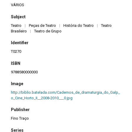
VÁRIOS
Subject
Teatro
|
Peças de Teatro
|
História do Teatro
|
Teatro
Brasileiro
|
Teatro de Grupo
Identifier
T0270
ISBN
9788580000000
Image
http://biblio.batelada.com/Cadernos_de_dramaturgia_do_Galp_
o_Cine_Horto_II__2008-2010___0.jpg
Publisher
Fino Traço
Series