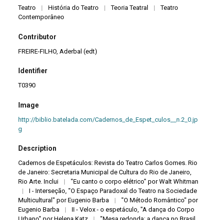
Teatro
|
História do Teatro
|
Teoria Teatral
|
Teatro
Contemporâneo
Contributor
FREIRE-FILHO, Aderbal (edt)
Identifier
T0390
Image
http://biblio.batelada.com/Cadernos_de_Espet_culos__n.2_0.jp
g
Description
Cadernos de Espetáculos: Revista do Teatro Carlos Gomes. Rio
de Janeiro: Secretaria Municipal de Cultura do Rio de Janeiro,
Rio Arte. Inclui
|
"Eu canto o corpo elétrico" por Walt Whitman
|
I - Interseção, "O Espaço Paradoxal do Teatro na Sociedade
Multicultural" por Eugenio Barba
|
"O Método Romântico" por
Eugenio Barba
|
II - Velox - o espetáculo, "A dança do Corpo
Urbano" por Helena Katz
|
"Mesa redonda: a dança no Brasil,