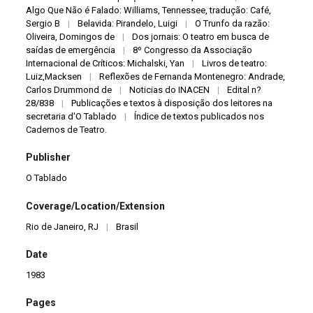
Algo Que Não é Falado: Williams, Tennessee, tradução: Café,
Sergio B
|
Belavida: Pirandelo, Luigi
|
O Trunfo da razão:
Oliveira, Domingos de
|
Dos jornais: O teatro em busca de
saídas de emergência
|
8º Congresso da Associação
Internacional de Críticos: Michalski, Yan
|
Livros de teatro:
Luiz,Macksen
|
Reflexões de Fernanda Montenegro: Andrade,
Carlos Drummond de
|
Noticias do INACEN
|
Edital n?
28/838
|
Publicações e textos à disposição dos leitores na
secretaria d'O Tablado
|
Índice de textos publicados nos
Cadernos de Teatro.
Publisher
O Tablado
Coverage/Location/Extension
Rio de Janeiro, RJ
|
Brasil
Date
1983
Pages