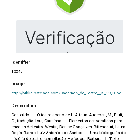
Identifier
T0347
Image
http://biblio.batelada.com/Cadernos_de_Teatro__n._99_0.jpg
Description
Conteúdo
|
O teatro aberto de L. Attoun: Audebert, M., Bruit,
G., tradução: Lyra, Carminha
|
Elementos cenográficos para
escolas de teatro: Westin, Denise Gonçalves, Bittencourt, Laura
Regis, Barros, Luiz Antonio dos Santos
|
Uma bibliografia de
história do teatro: compilação: Heliodora, Barbara
|
Texto: