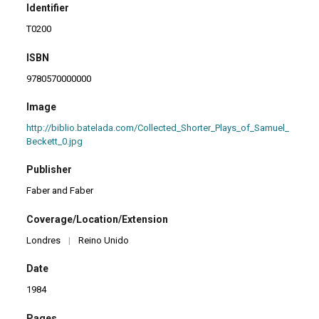
Identifier
T0200
ISBN
9780570000000
Image
http://biblio.batelada.com/Collected_Shorter_Plays_of_Samuel_
Beckett_0.jpg
Publisher
Faber and Faber
Coverage/Location/Extension
Londres
|
Reino Unido
Date
1984
Pages