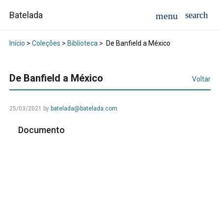
Batelada
Início
>
Coleções
>
Biblioteca
>
De Banfield a México
De Banfield a México
Voltar
25/03/2021
by
batelada@batelada.com
Documento