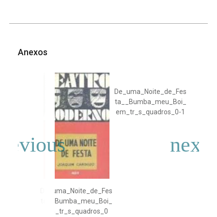
Anexos
De_uma_Noite_de_Fes
ta__Bumba_meu_Boi_
em_tr_s_quadros_0-1
De_uma_Noite_de_Fes
ta__Bumba_meu_Boi_
em_tr_s_quadros_0