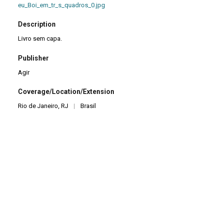
eu_Boi_em_tr_s_quadros_0.jpg
Description
Livro sem capa.
Publisher
Agir
Coverage/Location/Extension
Rio de Janeiro, RJ
|
Brasil
Date
1971
Pages
150
Language
pt