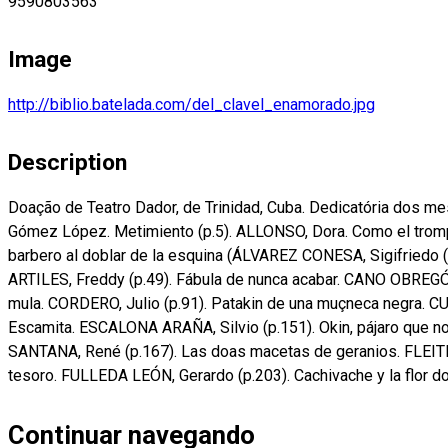
9590803563
Image
http://biblio.batelada.com/del_clavel_enamorado.jpg
Description
Doação de Teatro Dador, de Trinidad, Cuba. Dedicatória dos m
Gómez López. Metimiento (p.5). ALLONSO, Dora. Como el trompo
barbero al doblar de la esquina (ÁLVAREZ CONESA, Sigifriedo (p
ARTILES, Freddy (p.49). Fábula de nunca acabar. CANO OBREGÓN,
mula. CORDERO, Julio (p.91). Patakin de una muçneca negra. CU
Escamita. ESCALONA ARAÑA, Silvio (p.151). Okin, pájaro que n
SANTANA, René (p.167). Las doas macetas de geranios. FLEITES
tesoro. FULLEDA LEÓN, Gerardo (p.203). Cachivache y la flor 
Continuar navegando