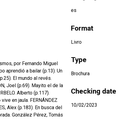
es
Format
Livro
Type
esmos, por Fernando Miguel
 aprendió a bailar (p.13). Un
Brochura
.25). El mundo al revés.
 Joel (p.69). Mayito el de la
Checking date
RBELO. Alberto (p.117).
o vive en jaula. FERNÁNDEZ
10/02/2023
, Alex (p.183). En busca del
dorada. González Pérez, Tomás