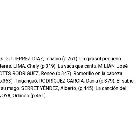
ras. GUTIÉRREZ DÍAZ, Ignacio (p.261). Un girasol pequeño.
íteres. LIMA, Chely (p.319). La vaca que canta. MILIÁN, José
j. POTTS RODRIGUEZ, Renée (p.347). Romerillo en la cabeza.
.363). Tingangaó. RODRÍGUEZ GARCIA, Dania (p.379). El sabio.
y su mago. SERRET YÉNDEZ, Alberto. (p.445). La canción del
OYA, Orlando (p.461).