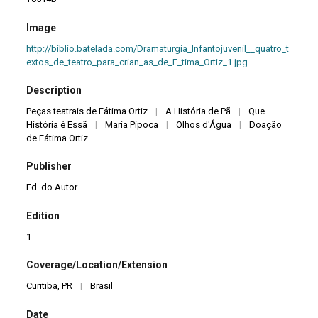
Image
http://biblio.batelada.com/Dramaturgia_Infantojuvenil__quatro_t
extos_de_teatro_para_crian_as_de_F_tima_Ortiz_1.jpg
Description
Peças teatrais de Fátima Ortiz
|
A História de Pã
|
Que
História é Essã
|
Maria Pipoca
|
Olhos d'Água
|
Doação
de Fátima Ortiz.
Publisher
Ed. do Autor
Edition
1
Coverage/Location/Extension
Curitiba, PR
|
Brasil
Date