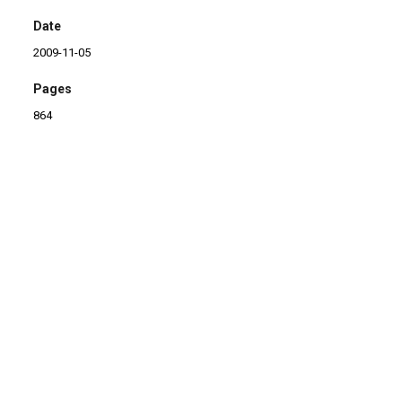
Date
2009-11-05
Pages
864
Language
fr
Format
Livro
Type
Brochura
Checking date
30/01/2014