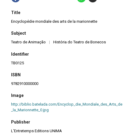
Title
Encyclopédie mondiale des arts de la marionnette
Subject
Teatro de Animação
|
História do Teatro de Bonecos
Identifier
TB0125
ISBN
9782910000000
Image
http://biblio.batelada.com/Encyclop_die_Mondiale_des_Arts_de
_la_Marionnette_0.jpg
Publisher
L'Entretemps Editions UNIMA