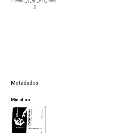
escolar_y_de_mu_ecos
_0
Metadados
Miniatura