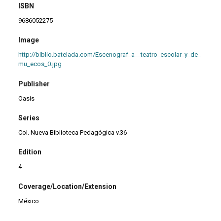
ISBN
9686052275
Image
http://biblio.batelada.com/Escenograf_a__teatro_escolar_y_de_
mu_ecos_0.jpg
Publisher
Oasis
Series
Col. Nueva Biblioteca Pedagógica v.36
Edition
4
Coverage/Location/Extension
México
Date