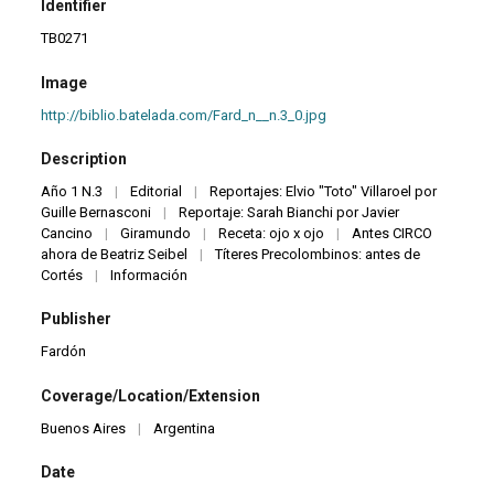
Identifier
TB0271
Image
http://biblio.batelada.com/Fard_n__n.3_0.jpg
Description
Año 1 N.3
|
Editorial
|
Reportajes: Elvio "Toto" Villaroel por
Guille Bernasconi
|
Reportaje: Sarah Bianchi por Javier
Cancino
|
Giramundo
|
Receta: ojo x ojo
|
Antes CIRCO
ahora de Beatriz Seibel
|
Títeres Precolombinos: antes de
Cortés
|
Información
Publisher
Fardón
Coverage/Location/Extension
Buenos Aires
|
Argentina
Date