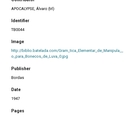
APOCALYPSE, Álvaro (trl)
Identifier
TB0044
Image
http://biblio.batelada.com/Gram_tica_Elementar_de_Manipula__
o_para_Bonecos_de_Luva_0.jpg
Publisher
Bordas
Date
1947
Pages
51
Language