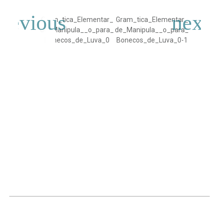
Gram_tica_Elementar_
Gram_tica_Elementar_
de_Manipula__o_para_
de_Manipula__o_para_
Bonecos_de_Luva_0
Bonecos_de_Luva_0-1