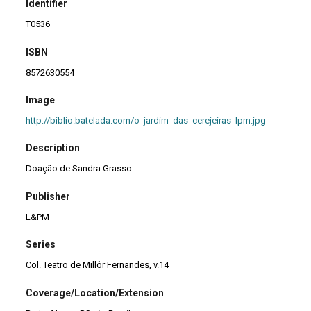
Identifier
T0536
ISBN
8572630554
Image
http://biblio.batelada.com/o_jardim_das_cerejeiras_lpm.jpg
Description
Doação de Sandra Grasso.
Publisher
L&PM
Series
Col. Teatro de Millôr Fernandes, v.14
Coverage/Location/Extension