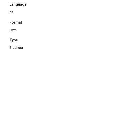
Language
es
Format
Livro
Type
Brochura
Checking date
06/04/2023
Comments
Doação de Luz López