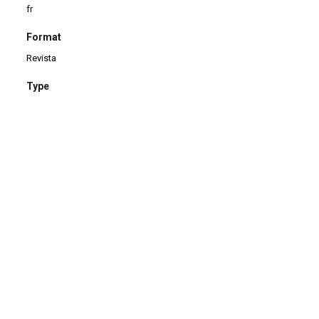
fr
Format
Revista
Type
Brochura
Checking date
27/11/2024
Comments
Doação de Ana Maria Amaral.
Continuar navegando