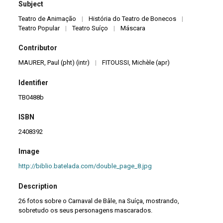
Subject
Teatro de Animação
|
História do Teatro de Bonecos
|
Teatro Popular
|
Teatro Suíço
|
Máscara
Contributor
MAURER, Paul (pht) (intr)
|
FITOUSSI, Michèle (apr)
Identifier
TB0488b
ISBN
2408392
Image
http://biblio.batelada.com/double_page_8.jpg
Description
26 fotos sobre o Carnaval de Bâle, na Suíça, mostrando,
sobretudo os seus personagens mascarados.