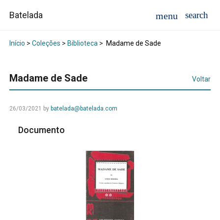
Batelada
Início
>
Coleções
>
Biblioteca
>
Madame de Sade
Madame de Sade
Voltar
26/03/2021
by
batelada@batelada.com
Documento