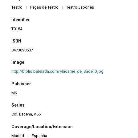
Teatro
|
Peças de Teatro
|
Teatro Japonês
Identifier
T0184
ISBN
8473890507
Image
http://biblio.batelada.com/Madame_de_Sade_0.jpg
Publisher
MK
Series
Col. Escena, v.55
Coverage/Location/Extension
Madrid
|
Espanha