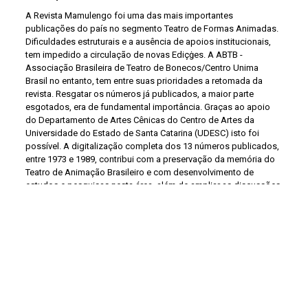
A Revista Mamulengo foi uma das mais importantes
publicações do país no segmento Teatro de Formas Animadas.
Dificuldades estruturais e a ausência de apoios institucionais,
tem impedido a circulação de novas Ediçġes. A ABTB -
Associação Brasileira de Teatro de Bonecos/Centro Unima
Brasil no entanto, tem entre suas prioridades a retomada da
revista. Resgatar os números já publicados, a maior parte
esgotados, era de fundamental importância. Graças ao apoio
do Departamento de Artes Cênicas do Centro de Artes da
Universidade do Estado de Santa Catarina (UDESC) isto foi
possível. A digitalização completa dos 13 números publicados,
entre 1973 e 1989, contribui com a preservação da memória do
Teatro de Animação Brasileiro e com desenvolvimento de
estudos e pesquisas nesta área, além de ampliar as discussões
sobre a linguagem do Teatro de Animação, não só no âmbito
acadêmico, como também, junto a todos os interessados na
milenar arte do teatro de bonecos. Muitas das revistas
passaram pela seleção da pesquisadora e escritora, Virgínia
Valli, que diz que a publicação impôs a si mesma uma filosofia
"que é a da pesquisa, estudo e preservação dos remanescentes
do brinquedo conhecido por mamulengo". Ela e outras
pesquisadoras - como Olga Obry - publicaram na Mamulengo
uma parte das suas pesquisas e impressões, desentocando