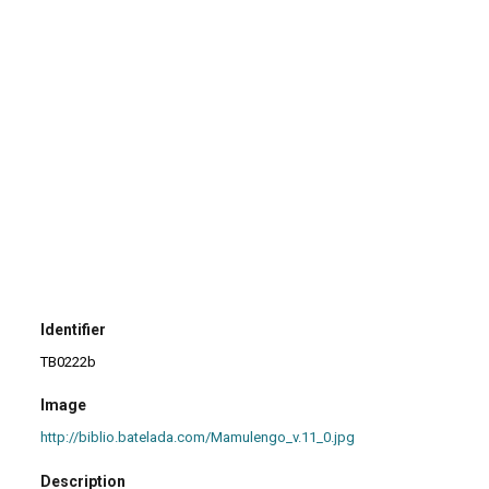
Identifier
TB0222b
Image
http://biblio.batelada.com/Mamulengo_v.11_0.jpg
Description