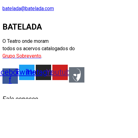
batelada@batelada.com
BATELADA
O Teatro onde moram
todos os acervos catalogados do
Grupo Sobrevento
.
acebook-
Twitter
Instagram
Youtube
f
Fale conosco
ESPAÇO SOBREVENTO
R. Coronel Albino Bairão, 42
São Paulo - SP - BRASIL - 01528-020
batelada@batelada.com