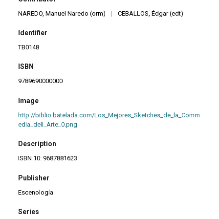
NAREDO, Manuel Naredo (orm)
|
CEBALLOS, Édgar (edt)
Identifier
TB0148
ISBN
9789690000000
Image
http://biblio.batelada.com/Los_Mejores_Sketches_de_la_Comm
edia_dell_Arte_0.png
Description
ISBN 10: 9687881623
Publisher
Escenología
Series