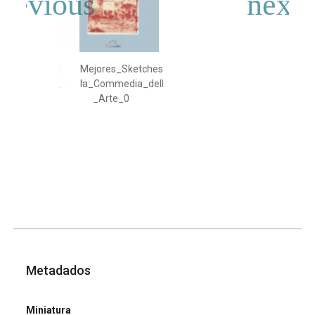
Los_Mejores_Sketches
_de_la_Commedia_dell
_Arte_0
Metadados
Miniatura