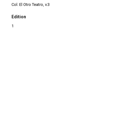
Col. El Otro Teatro, v.3
Edition
1
Coverage/Location/Extension
México
Date
2006-10
Pages
453
Language
es
Format
Livro