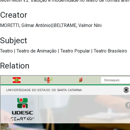
Móin-Móin v.2: tradição e modernidade no teatro de formas ani
Creator
MORETTI, Gilmar Antônio||BELTRAME, Valmor Níni
Subject
Teatro
|
Teatro de Animação
|
Teatro Popular
|
Teatro Brasileiro
Relation