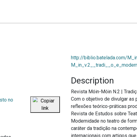
http://biblio.batelada.com/M_i
M_in_v.2__tradi__o_e_moder
Description
Revista Móin-Móin N.2
|
Tradi
Com o objetivo de divulgar as 
reflexões teórico-práticas pr
Revista de Estudos sobre Teat
Modernidade no teatro de form
caráter da tradição na contem
internacionais com artigos que 