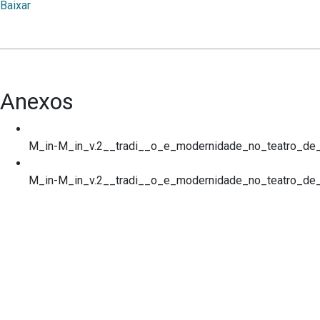
Baixar
Anexos
M_in-M_in_v.2__tradi__o_e_modernidade_no_teatro_d
M_in-M_in_v.2__tradi__o_e_modernidade_no_teatro_de