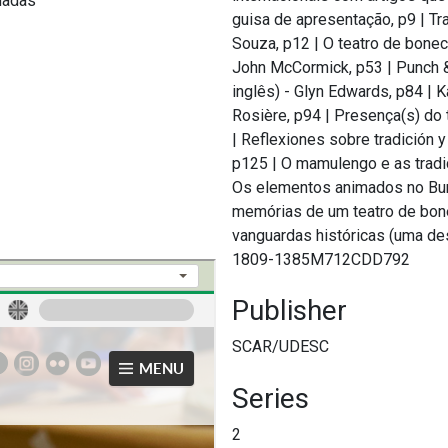
madas
guisa de apresentação, p9
|
Tr
Souza, p12
|
O teatro de bonec
John McCormick, p53
|
Punch 
inglês) - Glyn Edwards, p84
|
K
Rosière, p94
|
Presença(s) do 
|
Reflexiones sobre tradición y 
p125
|
O mamulengo e as tradi
Os elementos animados no Bum
memórias de um teatro de bon
vanguardas históricas (uma des
1809-1385M712CDD792
Publisher
SCAR/UDESC
Series
2