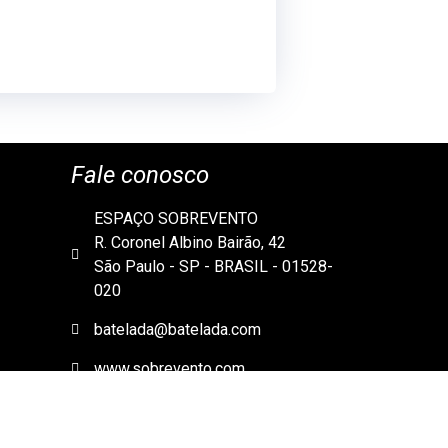
Fale conosco
ESPAÇO SOBREVENTO
R. Coronel Albino Bairão, 42
São Paulo - SP - BRASIL - 01528-
020
batelada@batelada.com
www.sobrevento.com
+55 11 99237-5132