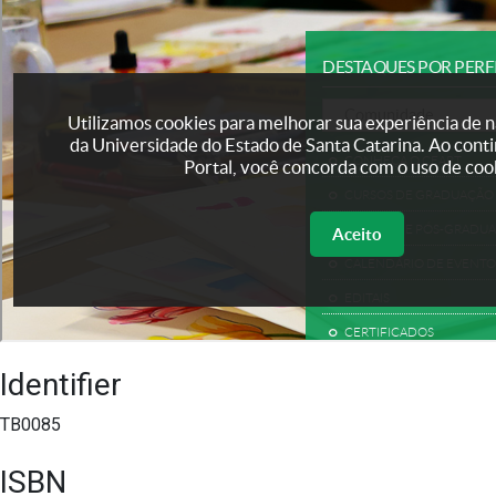
Identifier
TB0085
ISBN