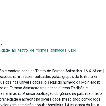
n-
nidade_no_teatro_de_formas_animadas_0.jpg
ção e modernidade no Teatro de Formas Animadas, 16 X 23 cm
|
pesquisas artísticas realizadas pelos grupos de teatro e as
oduzidas nas universidades, o segundo número da Móin-Móin:
ro de Formas Animadas traz a tona o tema Tradição e
as animadas. A única publicação do gênero no país reafirma o
poraneidade e acredita na diversidade, mesclando convidados
valorizam a tradição popular brasileira.
|
A mudança da lua: à