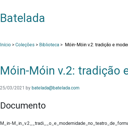
Batelada
Início
>
Coleções
>
Biblioteca
>
Móin-Móin v.2: tradição e mode
Móin-Móin v.2: tradição
25/03/2021
by
batelada@batelada.com
Documento
M_in-M_in_v.2__tradi__o_e_modernidade_no_teatro_de_form