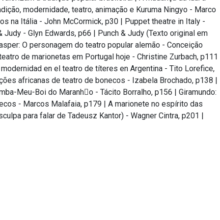
adição, modernidade, teatro, animação e Kuruma Ningyo - Marco
os na Itália - John McCormick, p30
|
Puppet theatre in Italy -
& Judy - Glyn Edwards, p66
|
Punch & Judy (Texto original em
asper: O personagem do teatro popular alemão - Conceição
teatro de marionetas em Portugal hoje - Christine Zurbach, p111
modernidad en el teatro de títeres en Argentina - Tito Lorefice,
ções africanas de teatro de bonecos - Izabela Brochado, p138
|
ba-Meu-Boi do Maranho - Tácito Borralho, p156
|
Giramundo:
ecos - Marcos Malafaia, p179
|
A marionete no espírito das
culpa para falar de Tadeusz Kantor) - Wagner Cintra, p201
|