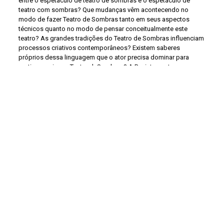
entre o espetáculo de teatro de sombras e o espetáculo de
teatro com sombras? Que mudanças vêm acontecendo no
modo de fazer Teatro de Sombras tanto em seus aspectos
técnicos quanto no modo de pensar conceitualmente este
teatro? As grandes tradições do Teatro de Sombras influenciam
processos criativos contemporâneos? Existem saberes
próprios dessa linguagem que o ator precisa dominar para
praticar e criar no Teatro deSombras? A Revista conta com a
colaboração do escritor Eduardo Galeano (Uruguai), Fabrizio
Montecchi (Itália), Maryse Badiou (Espanha), Meher Contractor
(Índia), MetinAnd (Turquia), Erica Lou (China) e dos brasileiros
Ronaldo Robles e Sílvia Godoy, Alexandre Fávero, Guilherme
Francisco de Oliveira Júnior, Fabiana Lazzari de Oliveira,
Emerson Cardoso Nascimento.
|
Teatro de Sombras, técnicas
e linguagem: à guisa de apresentação - Valmor Nini Beltrame e
Gilmar A. Moretti, p8
|
História da sombra - Eduardo Galeano,
p14
|
História de la sombra - Eduardo Galeano, p21
|
Em
busca de uma identidade: reflexões sobre o Teatro de Sombras
contemporâneo - Fabrizio Motecchi, p22
|
Alla ricerca di
un'identità: riflessioni sul Teatro d'Ombre contemporaneo -
Fabrizio Montecchi, p38
|
Las sombras en la duplicidad del
ser o no ser: una visión del mundo - Maryse Badiou, p46
|
Teatro de sombras na Índia - Meher Contractor, p76
|
Teatro de
Sombras tradicional chinês - Erica Luo, p92
|
Aspectos e