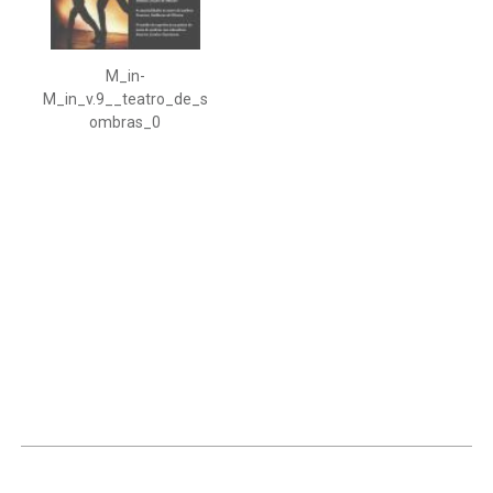
M_in-
M_in_v.9__teatro_de_s
ombras_0