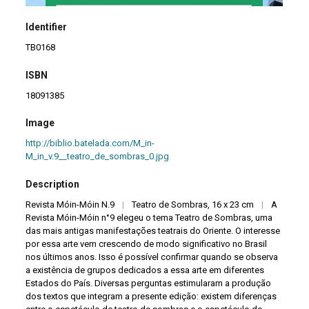
Identifier
TB0168
ISBN
18091385
Image
http://biblio.batelada.com/M_in-
M_in_v.9__teatro_de_sombras_0.jpg
Description
Revista Móin-Móin N.9
|
Teatro de Sombras, 16 x 23 cm
|
A
Revista Móin-Móin n°9 elegeu o tema Teatro de Sombras, uma
das mais antigas manifestações teatrais do Oriente. O interesse
por essa arte vem crescendo de modo significativo no Brasil
nos últimos anos. Isso é possível confirmar quando se observa
a existência de grupos dedicados a essa arte em diferentes
Estados do País. Diversas perguntas estimularam a produção
dos textos que integram a presente edição: existem diferenças