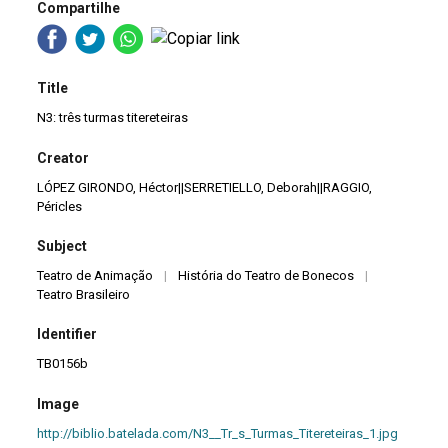
Compartilhe
Title
N3: três turmas titereteiras
Creator
LÓPEZ GIRONDO, Héctor||SERRETIELLO, Deborah||RAGGIO,
Péricles
Subject
Teatro de Animação
|
História do Teatro de Bonecos
|
Teatro Brasileiro
Identifier
TB0156b
Image
http://biblio.batelada.com/N3__Tr_s_Turmas_Titereteiras_1.jpg