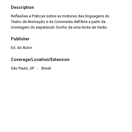
Description
Reflexões e Práticas sobre as misturas das linguagens do
Teatro de Animação e da Commedia dell'Arte a partir da
montagem do espetáculo Sonho de uma Noite de Verão.
Publisher
Ed. do Autor
Coverage/Location/Extension
São Paulo, SP
|
Brasil
Date
2009
Language
pt
Format
Livro