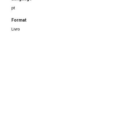
pt
Format
Livro
Type
Brochura
Checking date
08/03/2019
Continuar navegando
Panorama do Teatro Brasileiro
Sobre Shakespeare