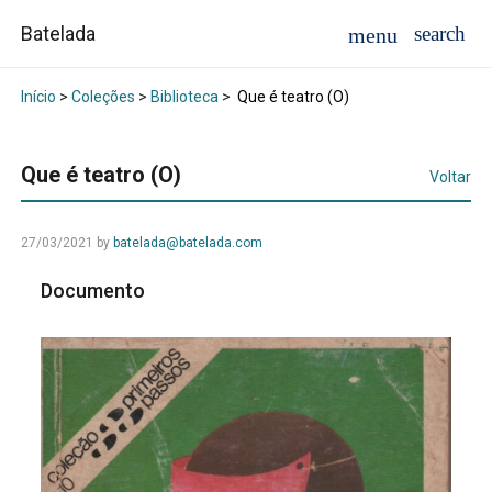
Batelada
Início
>
Coleções
>
Biblioteca
>
Que é teatro (O)
Que é teatro (O)
Voltar
27/03/2021
by
batelada@batelada.com
Documento