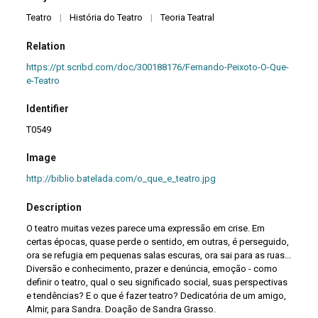
Teatro
|
História do Teatro
|
Teoria Teatral
Relation
https://pt.scribd.com/doc/300188176/Fernando-Peixoto-O-Que-
e-Teatro
Identifier
T0549
Image
http://biblio.batelada.com/o_que_e_teatro.jpg
Description
O teatro muitas vezes parece uma expressão em crise. Em
certas épocas, quase perde o sentido, em outras, é perseguido,
ora se refugia em pequenas salas escuras, ora sai para as ruas...
Diversão e conhecimento, prazer e denúncia, emoção - como
definir o teatro, qual o seu significado social, suas perspectivas
e tendências? E o que é fazer teatro? Dedicatória de um amigo,
Almir, para Sandra. Doação de Sandra Grasso.