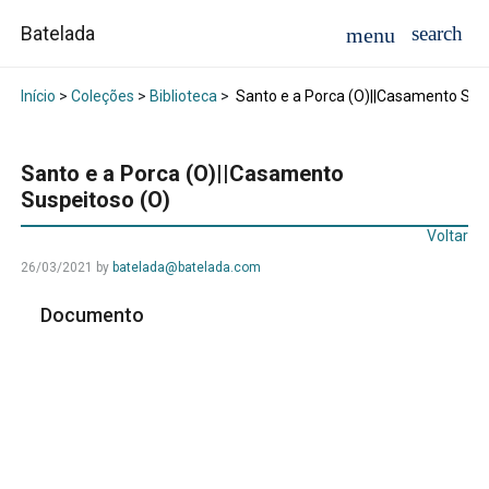
Batelada
Início
>
Coleções
>
Biblioteca
>
Santo e a Porca (O)||Casamento Sus
Santo e a Porca (O)||Casamento
Suspeitoso (O)
Voltar
26/03/2021
by
batelada@batelada.com
Documento