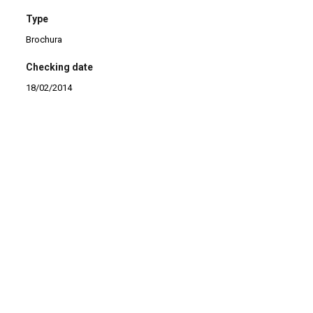
Type
Brochura
Checking date
18/02/2014
Continuar navegando
Teatro Brasileiro v.3
Coleção Dias Gomes v
Voltar para a lista de itens
Colabore conosco