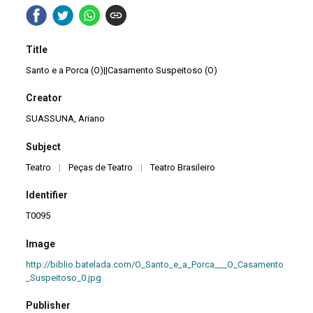
Title
Santo e a Porca (O)||Casamento Suspeitoso (O)
Creator
SUASSUNA, Ariano
Subject
Teatro
|
Peças de Teatro
|
Teatro Brasileiro
Identifier
T0095
Image
http://biblio.batelada.com/O_Santo_e_a_Porca___O_Casamento
_Suspeitoso_0.jpg
Publisher