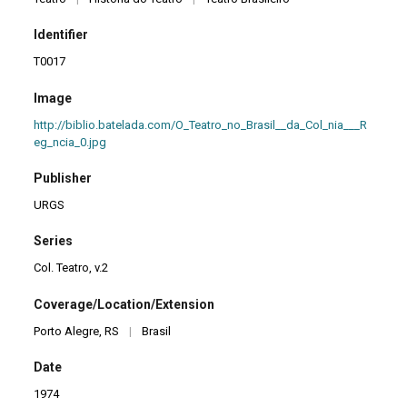
Identifier
T0017
Image
http://biblio.batelada.com/O_Teatro_no_Brasil__da_Col_nia___R
eg_ncia_0.jpg
Publisher
URGS
Series
Col. Teatro, v.2
Coverage/Location/Extension
Porto Alegre, RS
|
Brasil
Date
1974