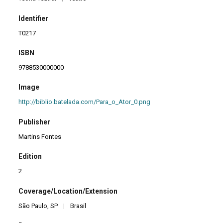
Identifier
T0217
ISBN
9788530000000
Image
http://biblio.batelada.com/Para_o_Ator_0.png
Publisher
Martins Fontes
Edition
2
Coverage/Location/Extension
São Paulo, SP
|
Brasil