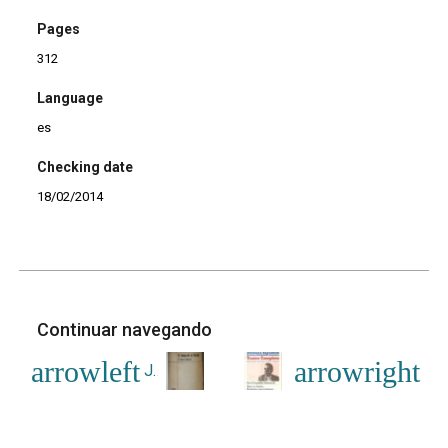
Pages
312
Language
es
Checking date
18/02/2014
Continuar navegando
Juego de la Virtud||El Buen Glotón (El)
Teatro Completo v. 4: 
Voltar para a lista de itens