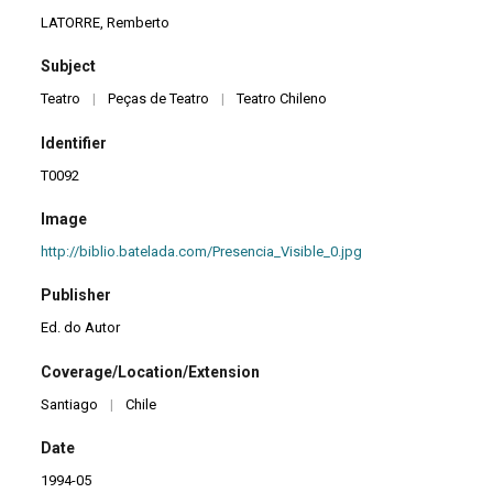
LATORRE, Remberto
Subject
Teatro
|
Peças de Teatro
|
Teatro Chileno
Identifier
T0092
Image
http://biblio.batelada.com/Presencia_Visible_0.jpg
Publisher
Ed. do Autor
Coverage/Location/Extension
Santiago
|
Chile
Date
1994-05