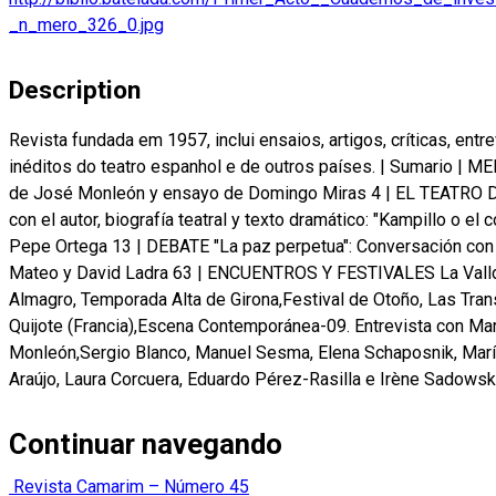
_n_mero_326_0.jpg
Description
Revista fundada em 1957, inclui ensaios, artigos, críticas, entre
inéditos do teatro espanhol e de outros países.
|
Sumario
|
ME
de José Monleón y ensayo de Domingo Miras 4
|
EL TEATRO D
con el autor, biografía teatral y texto dramático: "Kampillo o el 
Pepe Ortega 13
|
DEBATE "La paz perpetua": Conversación con
Mateo y David Ladra 63
|
ENCUENTROS Y FESTIVALES La Valldi
Almagro, Temporada Alta de Girona,Festival de Otoño, Las Trans
Quijote (Francia),Escena Contemporánea-09. Entrevista con Ma
Monleón,Sergio Blanco, Manuel Sesma, Elena Schaposnik, Mar
Araújo, Laura Corcuera, Eduardo Pérez-Rasilla e Irène Sadowsk
Continuar navegando
Revista Camarim – Número 45