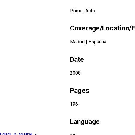
Primer Acto
Coverage/Location/E
Madrid
|
Espanha
Date
2008
Pages
196
Language
igaci_n_teatral_-