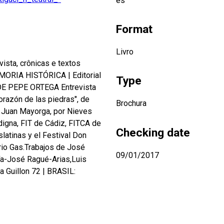
es
Format
Livro
vista, crônicas e textos
MORIA HISTÓRICA
|
Editorial
Type
E PEPE ORTEGA Entrevista
corazón de las piedras", de
Brochura
 Juan Mayorga, por Nieves
gna, FIT de Cádiz, FITCA de
Checking date
latinas y el Festival Don
rio Gas.Trabajos de José
09/01/2017
ía-José Ragué-Arias,Luis
a Guillon 72
|
BRASIL: