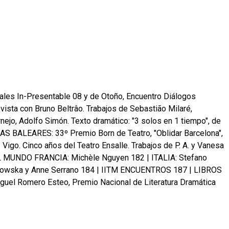
s In-Presentable 08 y de Otoño, Encuentro Diálogos
vista con Bruno Beltrâo. Trabajos de Sebastião Milaré,
ornejo, Adolfo Simón. Texto dramático: "3 solos en 1 tiempo", de
 BALEARES: 33º Premio Born de Teatro, "Oblidar Barcelona",
 Vigo. Cinco años del Teatro Ensalle. Trabajos de P. A. y Vanesa
 MUNDO FRANCIA: Michèle Nguyen 182
|
ITALIA: Stefano
dowska y Anne Serrano 184
|
IITM ENCUENTROS 187
|
LIBROS
uel Romero Esteo, Premio Nacional de Literatura Dramática