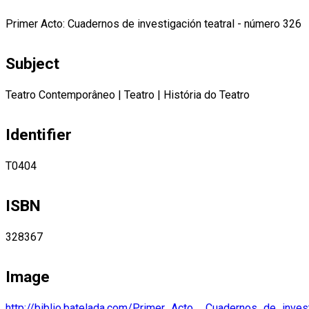
Primer Acto: Cuadernos de investigación teatral - número 326
Subject
Teatro Contemporâneo
|
Teatro
|
História do Teatro
Identifier
T0404
ISBN
328367
Image
http://biblio.batelada.com/Primer_Acto__Cuadernos_de_invest