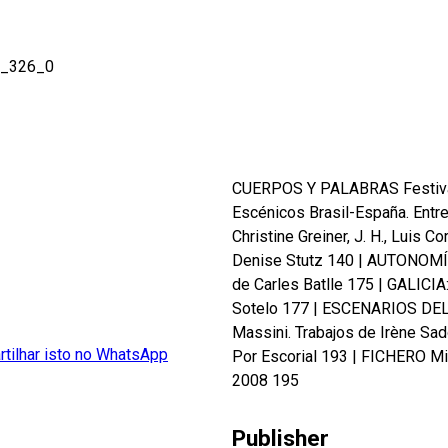
o_326_0
CUERPOS Y PALABRAS Festivale
Escénicos Brasil-España. Entre
Christine Greiner, J. H., Luis C
Denise Stutz 140
|
AUTONOMÍAS
de Carles Batlle 175
|
GALICIA:
Sotelo 177
|
ESCENARIOS DEL
Massini. Trabajos de Irène Sa
Por Escorial 193
|
FICHERO Mig
2008 195
Publisher