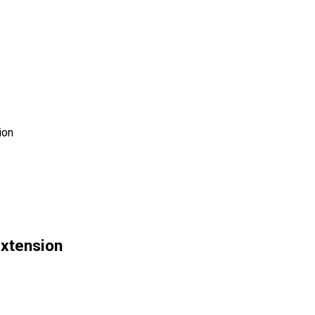
ion
xtension