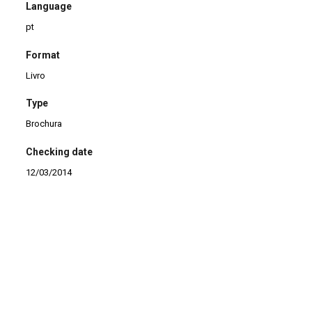
Language
pt
Format
Livro
Type
Brochura
Checking date
12/03/2014
Continuar navegando
Encontros com a crítica: dança, teatro, artes plásticas
Imagen (La)