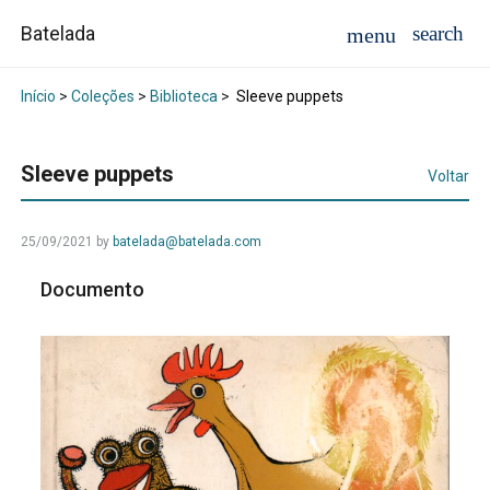
Batelada
Início
>
Coleções
>
Biblioteca
>
Sleeve puppets
Sleeve puppets
Voltar
25/09/2021
by
batelada@batelada.com
Documento