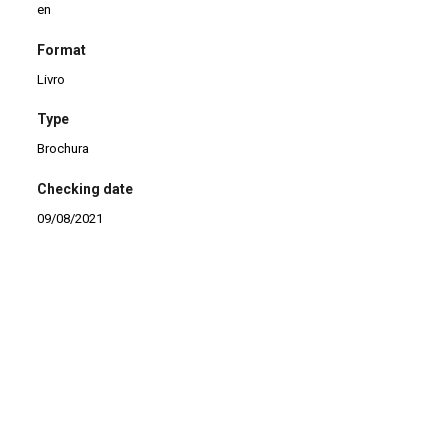
en
Format
Livro
Type
Brochura
Checking date
09/08/2021
Continuar navegando
Punch and Judy: a short history with the original dialogue
How to build the set o
Voltar para a lista de itens