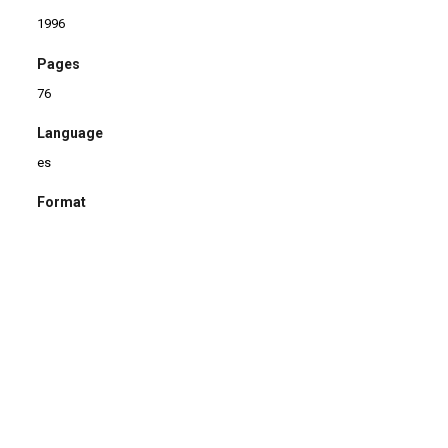
1996
Pages
76
Language
es
Format
Revista
Type
Revista
|
Grampo
|
Canoa
Checking date
18/06/2005