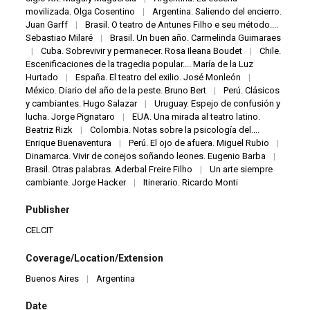
movilizada. Olga Cosentino
|
Argentina. Saliendo del encierro.
Juan Garff
|
Brasil. O teatro de Antunes Filho e seu método....
Sebastiao Milaré
|
Brasil. Un buen año. Carmelinda Guimaraes
|
Cuba. Sobrevivir y permanecer. Rosa Ileana Boudet
|
Chile.
Escenificaciones de la tragedia popular.... María de la Luz
Hurtado
|
España. El teatro del exilio. José Monleón
|
México. Diario del año de la peste. Bruno Bert
|
Perú. Clásicos
y cambiantes. Hugo Salazar
|
Uruguay. Espejo de confusión y
lucha. Jorge Pignataro
|
EUA. Una mirada al teatro latino.
Beatriz Rizk
|
Colombia. Notas sobre la psicología del....
Enrique Buenaventura
|
Perú. El ojo de afuera. Miguel Rubio
|
Dinamarca. Vivir de conejos soñando leones. Eugenio Barba
|
Brasil. Otras palabras. Aderbal Freire Filho
|
Un arte siempre
cambiante. Jorge Hacker
|
Itinerario. Ricardo Monti
Publisher
CELCIT
Coverage/Location/Extension
Buenos Aires
|
Argentina
Date