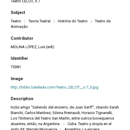
Teatro CELCIT, n.7
Subject
Teatro
|
Teoria Teatral
|
História do Teatro
|
Teatro de
Animação
Contributor
MOLINA LÓPEZ, Luis (edt)
Identifier
T0381
Image
http://biblio.batelada.com/Teatro_CELCIT__n.7_0.jpg
Description
Inclui artigo "Saliendo del encierro, de Juan Garff", citando Sarah
Bianchi, Carlos Martínez, Silvina Rreinaudi, Horacio Tignanelli,
Los Titiriteros del Teatro San Martín, entre outros bonequeiros
atuantes, então, na Argentina.
|
Cuba. Teatro y utopía en el
siglo XX. Magaly Muguercia
|
Argentina. La escena