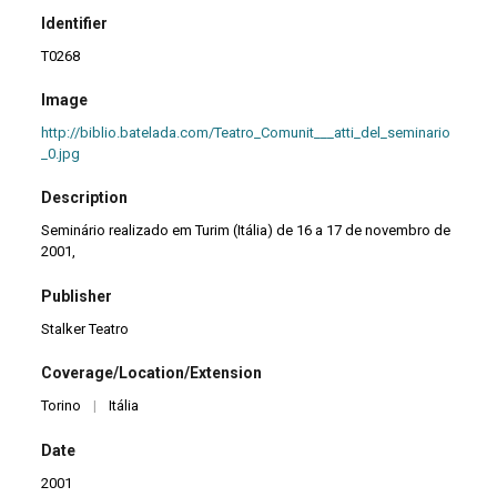
Identifier
T0268
Image
http://biblio.batelada.com/Teatro_Comunit___atti_del_seminario
_0.jpg
Description
Seminário realizado em Turim (Itália) de 16 a 17 de novembro de
2001,
Publisher
Stalker Teatro
Coverage/Location/Extension
Torino
|
Itália
Date
2001