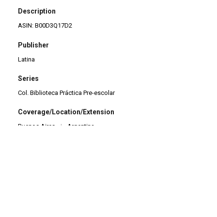
Description
ASIN: B00D3Q17D2
Publisher
Latina
Series
Col. Biblioteca Práctica Pre-escolar
Coverage/Location/Extension
Buenos Aires
|
Argentina
Date
1977
Language
es
Format