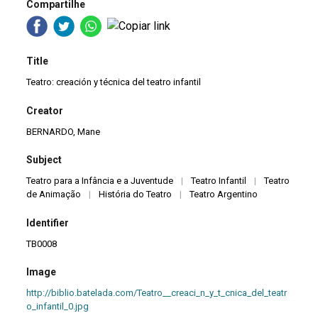
Compartilhe
Title
Teatro: creación y técnica del teatro infantil
Creator
BERNARDO, Mane
Subject
Teatro para a Infância e a Juventude
|
Teatro Infantil
|
Teatro
de Animação
|
História do Teatro
|
Teatro Argentino
Identifier
TB0008
Image
http://biblio.batelada.com/Teatro__creaci_n_y_t_cnica_del_teatr
o_infantil_0.jpg