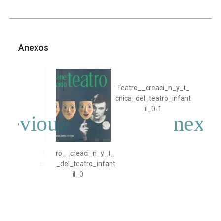
Anexos
Teatro__creaci_n_y_t_
cnica_del_teatro_infant
il_0-1
Teatro__creaci_n_y_t_
cnica_del_teatro_infant
il_0