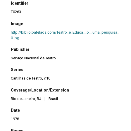
Identifier
T0263
Image
http://biblio.batelada.com/Teatro_e_Educa__o__uma_pesquisa_
0.jpg
Publisher
Serviço Nacional de Teatro
Series
Cartilhas de Teatro, v.10
Coverage/Location/Extension
Rio de Janeiro, RJ
|
Brasil
Date
1978
Pages