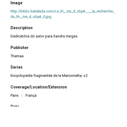
Image
http://biblio.batelada.com/Le_th__tre_d_objet____la_recherche_
du_th__tre_d_objet_0.jpg
Description
Dedicatória do autor para Sandra Vargas.
Publisher
Themaa
Series
Encyclopédie fragmentée de la Marionnette, v.2
Coverage/Location/Extension
Paris
|
França
Date
2009
Pages