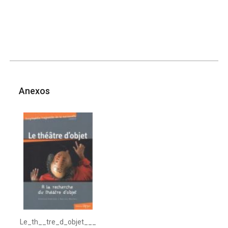
Anexos
Le_th__tre_d_objet___