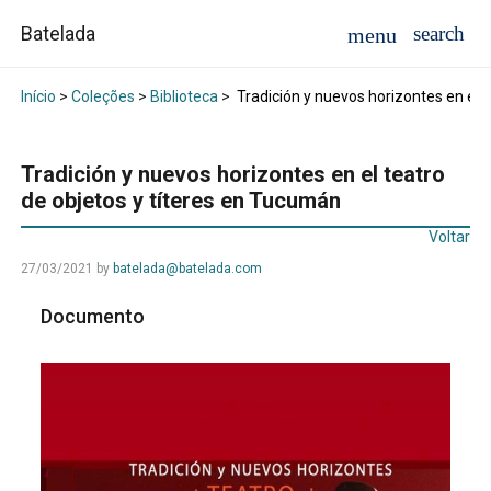
Batelada
Início
>
Coleções
>
Biblioteca
>
Tradición y nuevos horizontes en el 
Tradición y nuevos horizontes en el teatro
de objetos y títeres en Tucumán
Voltar
27/03/2021
by
batelada@batelada.com
Documento