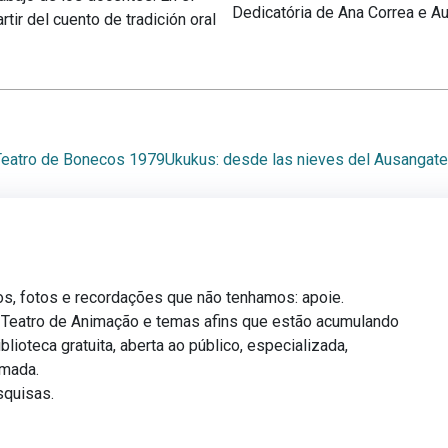
Dedicatória de Ana Correa e A
rtir del cuento de tradición oral
Teatro de Bonecos 1979
Ukukus: desde las nieves del Ausangate
os, fotos e recordações que não tenhamos: apoie.
, Teatro de Animação e temas afins que estão acumulando
blioteca gratuita, aberta ao público, especializada,
amada.
squisas.