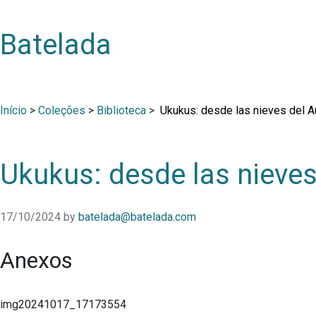
Batelada
Início
>
Coleções
>
Biblioteca
>
Ukukus: desde las nieves del 
Ukukus: desde las nieve
17/10/2024
by
batelada@batelada.com
Anexos
img20241017_17173554