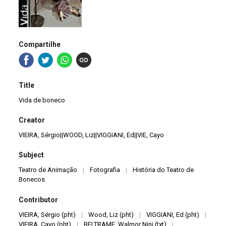
Compartilhe
Title
Vida de boneco
Creator
VIEIRA, Sérgio||WOOD, Liz||VIGGIANI, Ed||VIE, Cayo
Subject
Teatro de Animação
|
Fotografia
|
História do Teatro de
Bonecos
Contributor
VIEIRA, Sérgio (pht)
|
Wood, Liz (pht)
|
VIGGIANI, Ed (pht)
|
VIEIRA, Cayo (pht)
|
BELTRAME, Walmor Nini (txt)
|