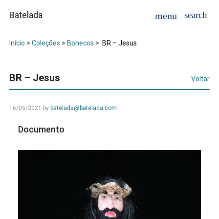
Batelada
Início
>
Coleções
>
Bonecos
>
BR – Jesus
BR – Jesus
Voltar
16/05/2021
by
batelada@batelada.com
Documento