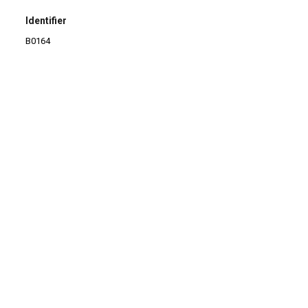
Identifier
B0164
Comments
Preservation: 7
Continuar navegando
TB – Antonio descartado 1
BR – Jesus menino
Voltar para a lista de itens
Colabore conosco