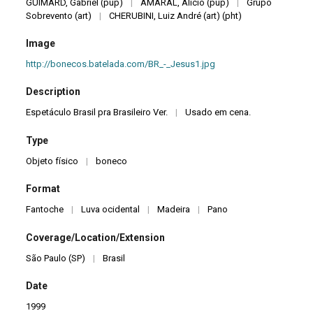
GUIMARD, Gabriel (pup)
|
AMARAL, Alício (pup)
|
Grupo
Sobrevento (art)
|
CHERUBINI, Luiz André (art) (pht)
Image
http://bonecos.batelada.com/BR_-_Jesus1.jpg
Description
Espetáculo Brasil pra Brasileiro Ver.
|
Usado em cena.
Type
Objeto físico
|
boneco
Format
Fantoche
|
Luva ocidental
|
Madeira
|
Pano
Coverage/Location/Extension
São Paulo (SP)
|
Brasil
Date
1999