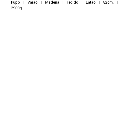
Pupo
|
Varão
|
Madeira
|
Tecido
|
Latão
|
82cm.
|
2900g.
Coverage/Location/Extension
São Paulo (SP)
|
Brasil
Date
2008
Identifier
B0095
Comments
Preservation: 10. Cabeças, mãos e pés esculpidas por Agnaldo
Souza e pintados por Léia Izumi. Estrutura, corpos, adereços,
mecanismos por Maurício Santana, Luiz André Cherubini e
Anderson Gangla. Figurinos por Sandra Vargas.