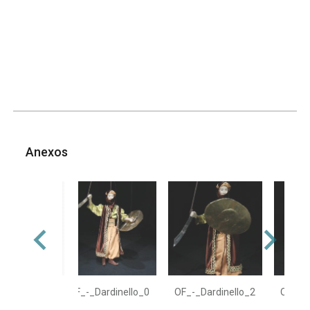
Anexos
OF_-_Dardinello_0
OF_-_Dardinello_2
OF_-_D