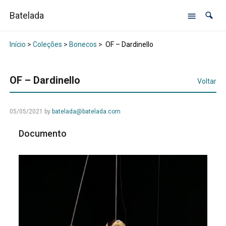
Batelada
Início
>
Coleções
>
Bonecos
>
OF – Dardinello
OF – Dardinello
Voltar
05/05/2021
by
batelada@batelada.com
Documento