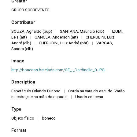
Creator
GRUPO SOBREVENTO
Contributor
SOUZA, Agnaldo (pup)
|
SANTANA, Maurício (clb)
|
IZUMI,
Léia (art)
|
GANGLA, Anderson (art)
|
CHERUBINI, Luiz
André (clb)
|
CHERUBINI, Luiz André (pht)
|
VARGAS,
Sandra (clb)
Image
http://bonecos.batelada.com/OF_-_Dardinello_0.JPG
Description
Espetáculo Orlando Furioso
|
Corda na vara do escudo. Varão
na cabeça e na mão da espada.
|
Usado em cena.
Type
Objeto físico
|
boneco
Format