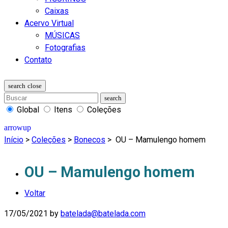
Caixas
Acervo Virtual
MÚSICAS
Fotografias
Contato
Global
Itens
Coleções
Início
>
Coleções
>
Bonecos
>
OU – Mamulengo homem
OU – Mamulengo homem
Voltar
17/05/2021
by
batelada@batelada.com