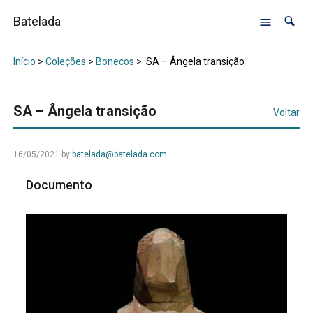
Batelada
Início
>
Coleções
>
Bonecos
>
SA – Ângela transição
SA – Ângela transição
Voltar
16/05/2021
by
batelada@batelada.com
Documento