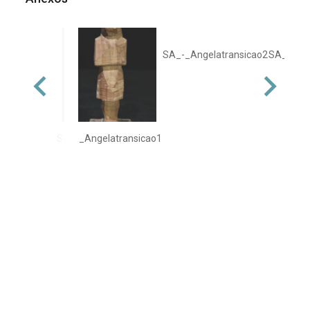
SA_-_Angelatransicao2
SA_-_Ang
SA_-_Angelatransicao1