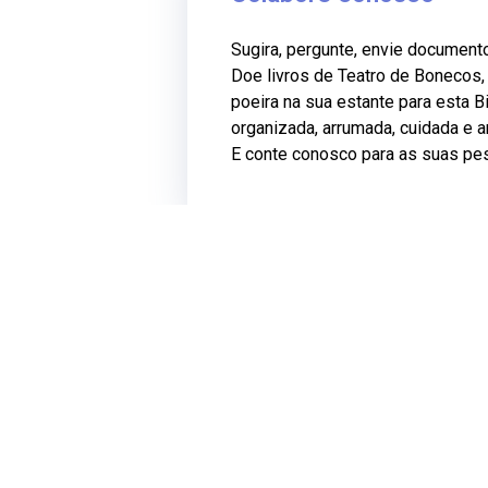
Sugira, pergunte, envie document
Doe livros de Teatro de Bonecos
poeira na sua estante para esta Bi
organizada, arrumada, cuidada e 
E conte conosco para as suas pe
BATELADA
O Teatro onde moram
todos os acervos catalogados do
Grupo Sobrevento
.