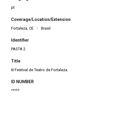
pt
Coverage/Location/Extension
Fortaleza, CE
|
Brasil
Identifier
PASTA 2
Title
III Festival de Teatro de Fortaleza
ID NUMBER
0055
QUANTITY
2