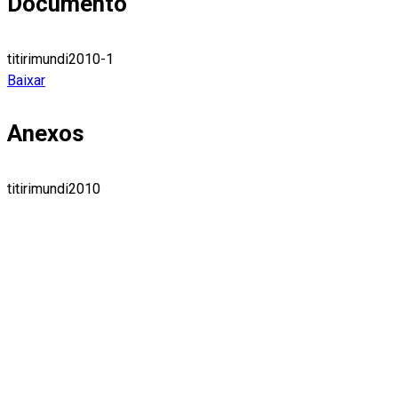
Documento
titirimundi2010-1
Baixar
Anexos
titirimundi2010