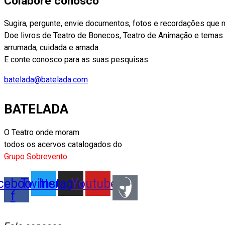
Colabore conosco
Sugira, pergunte, envie documentos, fotos e recordações que 
Doe livros de Teatro de Bonecos, Teatro de Animação e temas af
arrumada, cuidada e amada.
E conte conosco para as suas pesquisas.
batelada@batelada.com
BATELADA
O Teatro onde moram
todos os acervos catalogados do
Grupo Sobrevento
.
cebook-
Twitter
Instagram
Youtube
f