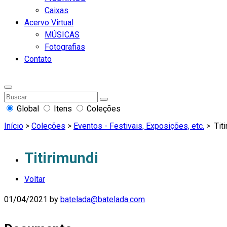
Caixas
Acervo Virtual
MÚSICAS
Fotografias
Contato
Global
Itens
Coleções
Início
>
Coleções
>
Eventos - Festivais, Exposições, etc.
>
Titi
Titirimundi
Voltar
01/04/2021
by
batelada@batelada.com