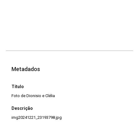
Metadados
Título
Foto de Dionisio e Clélia
Descrição
img20241221_23193798.jpg