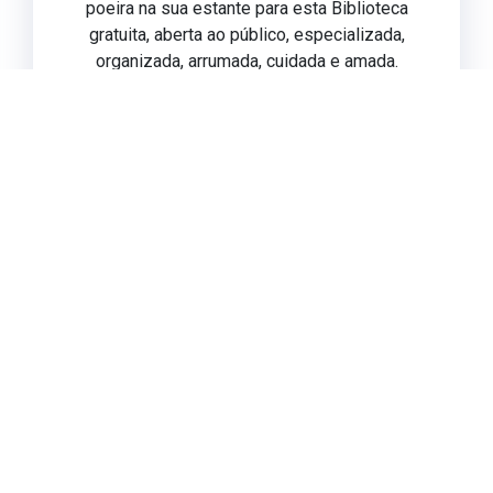
poeira na sua estante para esta Biblioteca
gratuita, aberta ao público, especializada,
organizada, arrumada, cuidada e amada.
E conte conosco para as suas pesquisas.
batelada@batelada.com
BATELADA
O Teatro onde moram
todos os acervos catalogados do
Grupo Sobrevento
.